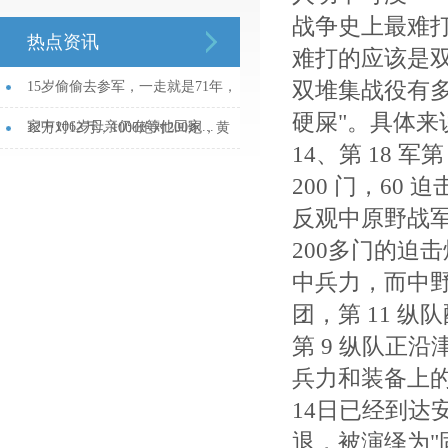
战争史上最难
热点资讯
难打的应该是
双堆集战役有
15岁偷偷去参军，一走就是71年，
硬屎"。具体来
家中106岁母亲仍在等他回家...
12万对12万，1000炮对200炮，黄
14、第 18 军
维绝对优势全军覆没，蒋功不可
200 门，60 
没...
反观中原野战军
200多门的迫
中兵力，而中野
团，第 11 纵
第 9 纵队正
兵力和装备上的
14日已经到达
退，被演绎为"