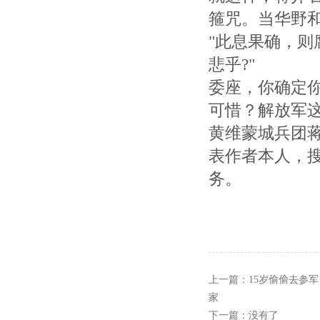
箍咒。当华野
"此息果确，则
悲乎?"
委座，你确定
可惜？解放军
黄维蒙城兵团
表作者本人，
务。
上一篇：
15岁偷偷去参军
家
下一篇：没有了