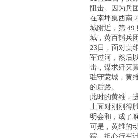
阻击。因为兵团规
在南坪集西南 2
城附近，第 4
城，黄百韬兵
23日，面对黄
军过河，然后以第
击，谋求歼灭黄
驻守蒙城，黄
的后路。
此时的黄维，
上面对刚刚得
明会和，成了
可是，黄维的
踪，担心行军计