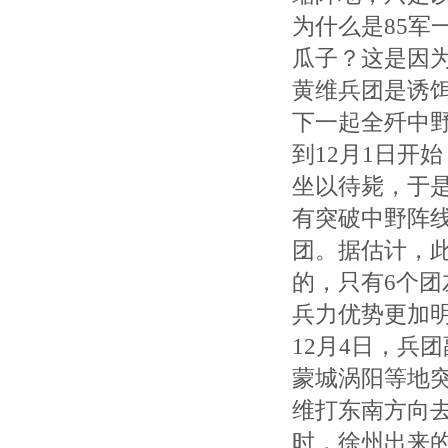
为什么是85军
瓜子？这是因
黄维兵团是诱
下一起全歼中野
到12月1日开
坐以待毙，于
有突破中野阵线，
团。据估计，
的，只有6个团
兵力优势更加
12月4日，兵
蒙城涡阳等地
维打东南方向
时，徐州出来