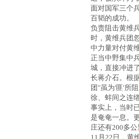
面对国军三个
百韬的成功。
负责阻击黄维
时，黄维兵团
中力量对付黄
正当中野集中
城，直接冲进
长蒋介石。根
团"虽为'匪'
徐、蚌间之连络
事实上，当时已
是奄奄一息。
庄还有200多
11月22日，