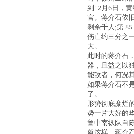
到12月6日，
官。蒋介石依旧
剩余千人;第 85
伤亡约三分之一
大。
此时的蒋介石
器，且益之以独
能敌者，何况其
如果蒋介石不
了。
形势彻底糜烂
势一片大好的华
鲁中南纵队自
就这样，蒋介